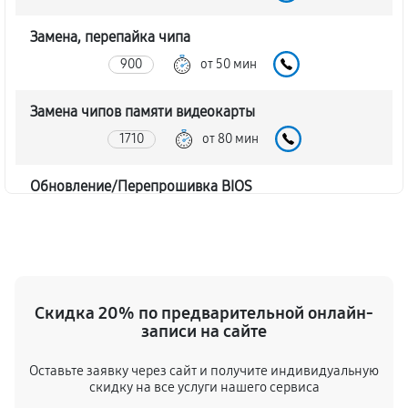
Замена, перепайка чипа
900
от 50 мин
Замена чипов памяти видеокарты
1710
от 80 мин
Обновление/Перепрошивка BIOS
450
от 80 мин
Восстановление BIOS на программаторе
900
от 40 мин
Скидка 20% по предварительной онлайн-
записи на сайте
Техническое обслуживание видеокарты
500
от 40 мин
Оставьте заявку через сайт и получите индивидуальную
скидку на все услуги нашего сервиса