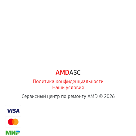
перегрев, коррозия.
Самостоятельный ремонт или вмешательство
третьих лиц.
Естественный износ деталей, если иное не
предусмотрено отдельно.
Обращение после окончания гарантийного
срока.
Программные сбои, если это не указано в
AMD
ASC
отдельных условиях.
Политика конфиденциальности
Наши условия
Если комплектующие куплены
Сервисный центр по ремонту AMD ©
2026
самостоятельно
Гарантия на выполненные работы может
сохраняться полностью или частично, если
соблюдены следующие условия: