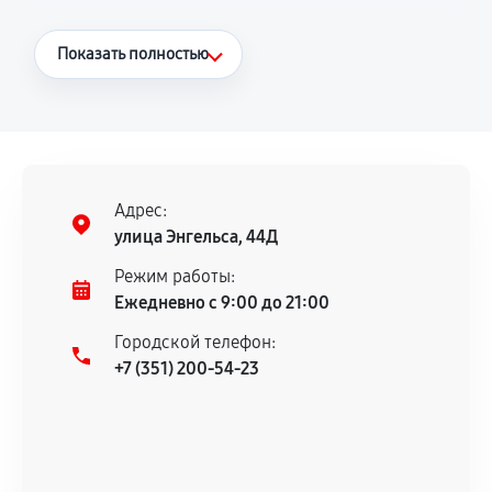
Что считается гарантийным случаем
Показать полностью
Повторное возникновение неисправности,
напрямую связанной с выполненным
ремонтом.
Поломка установленной детали при
нормальной эксплуатации в течение
Адрес:
гарантийного срока.
улица Энгельса, 44Д
Несоответствие комплектующей заявленным
Режим работы:
техническим характеристикам.
Ежедневно с 9:00 до 21:00
Городской телефон:
+7 (351) 200-54-23
Документы для подтверждения
гарантии
Гарантийный талон.