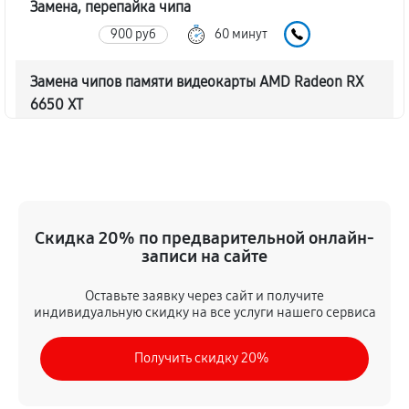
Замена, перепайка чипа
900 руб
60 минут
Замена чипов памяти видеокарты AMD Radeon RX
6650 XT
1710 руб
60 минут
Обновление/Перепрошивка BIOS
450 руб
60 минут
Скидка 20% по предварительной онлайн-
Восстановление BIOS на программаторе
записи на сайте
900 руб
60 минут
Оставьте заявку через сайт и получите
индивидуальную скидку на все услуги нашего сервиса
Техническое обслуживание видеокарты
500 руб
60 минут
Получить скидку 20%
Замена конденсатора видеокарты AMD Radeon RX