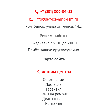
Предоставленные детали подходят по
техническим параметрам и не имеют внешних
+7 (351) 200-54-23
дефектов.
info@service-amd-rem.ru
Установка была выполнена нашим сервисным
Челябинск, улица Энгельса, 44Д
центром.
При этом гарантия на сами комплектующие
Режим работы
остается на стороне производителя или
Ежедневно с 9:00 до 21:00
продавца. За качество сторонних деталей
Приём заявок круглосуточно
сервисный центр ответственности не несет.
Карта сайта
Клиентам центра
О компании
Доставка
Гарантия
Цены на ремонт
Диагностика
Контакты